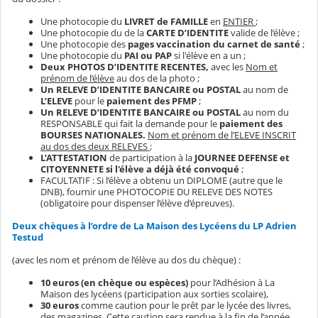
Une photocopie du
LIVRET de FAMILLE
en
ENTIER
;
Une photocopie du
de la
CARTE D’IDENTITE
valide de l’élève ;
Une photocopie des
pages vaccination du carnet de santé
;
Une photocopie du
PAI ou PAP
si l'élève en a un ;
Deux PHOTOS D’IDENTITE RECENTES,
avec les
Nom et
prénom de l’élève
au dos de la photo ;
Un RELEVE D’IDENTITE BANCAIRE ou POSTAL
au nom de
L’ELEVE
pour le
paiement des PFMP
;
Un RELEVE D’IDENTITE BANCAIRE ou POSTAL
au nom du
RESPONSABLE
qui fait la demande pour le
paiement des
BOURSES NATIONALES.
Nom et prénom de l’ELEVE INSCRIT
au dos des deux RELEVES
;
L’ATTESTATION
de participation à la
JOURNEE DEFENSE et
CITOYENNETE si l'élève a déjà été convoqué
;
FACULTATIF : Si l’élève a obtenu un DIPLOME (autre que le
DNB), fournir une PHOTOCOPIE DU RELEVE DES NOTES
(obligatoire pour dispenser l’élève d’épreuves).
Deux chèques à l’ordre de La Maison des Lycéens du LP Adrien
Testud
(avec les nom et prénom de l’élève au dos du chèque) :
10 euros (en chèque ou espèces)
pour l’Adhésion à La
Maison des lycéens (participation aux sorties scolaire),
30 euros
comme caution pour le prêt par le lycée des livres,
des magazines. Cette caution
sera rendue à la fin de l’année