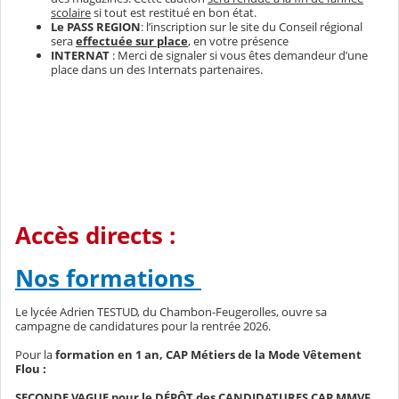
scolaire
si tout est restitué en bon état.
Le PASS REGION
: l’inscription sur le site du Conseil régional
sera
effectuée sur place
, en votre présence
INTERNAT
: Merci de signaler si vous êtes demandeur d’une
place dans un des Internats partenaires.
Accès directs :
Nos formations
Le lycée Adrien TESTUD, du Chambon-Feugerolles, ouvre sa
campagne de candidatures pour la rentrée 2026.
Pour la
formation en 1 an, CAP Métiers de la Mode Vêtement
Flou :
SECONDE VAGUE pour le DÉPÔT des CANDIDATURES CAP MMVF