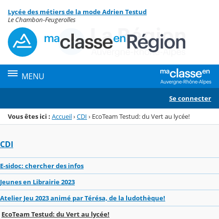
Panneau de gestion des cookies
Lycée des métiers de la mode Adrien Testud
Menu de la rubrique
Contenu
Le Chambon-Feugerolles
MENU
Se connecter
Vous êtes ici :
Accueil
›
CDI
›
EcoTeam Testud: du Vert au lycée!
CDI
E-sidoc: chercher des infos
Jeunes en Librairie 2023
Atelier Jeu 2023 animé par Térésa, de la ludothèque!
EcoTeam Testud: du Vert au lycée!