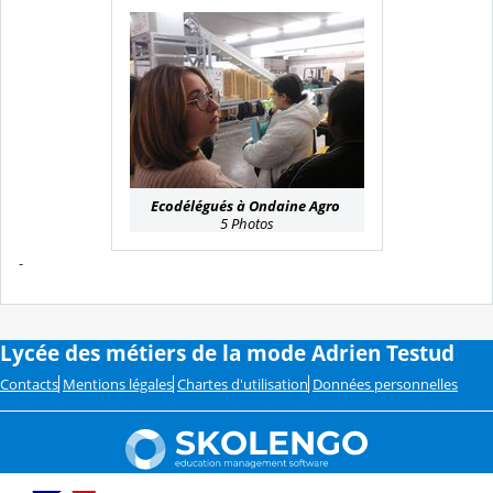
Ecodélégués à Ondaine Agro
5 Photos
-
Lycée des métiers de la mode Adrien Testud
Contacts
Mentions légales
Chartes d'utilisation
Données personnelles