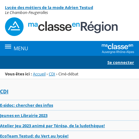
Panneau de gestion des cookies
Lycée des métiers de la mode Adrien Testud
Menu de la rubrique
Contenu
Le Chambon-Feugerolles
MENU
Se connecter
Vous êtes ici :
Accueil
›
CDI
›
Ciné-débat
CDI
E-sidoc: chercher des infos
Jeunes en Librairie 2023
Atelier Jeu 2023 animé par Térésa, de la ludothèque!
EcoTeam Testud: du Vert au lycée!