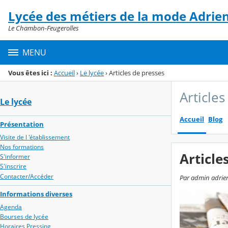
Panneau de gestion des cookies
Lycée des métiers de la mode Adrie
Menu de la rubrique
Contenu
Le Chambon-Feugerolles
MENU
Vous êtes ici :
Accueil
›
Le lycée
›
Articles de presses
Article
Le lycée
Accueil
Blog
Présentation
Visite de l 'établissement
Nos formations
Article
S'informer
S'inscrire
Contacter/Accéder
Par admin adrien-
Informations diverses
Agenda
Bourses de lycée
Horaires Pressing