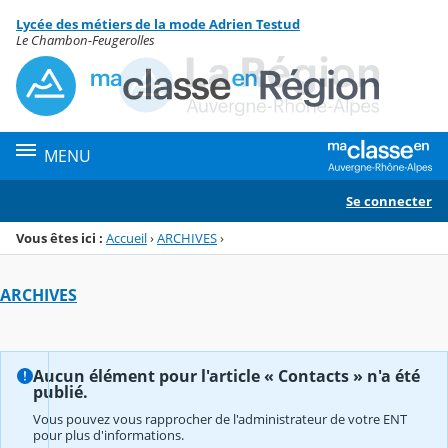
Panneau de gestion des cookies
Lycée des métiers de la mode Adrien Testud
Menu de la rubrique
Contenu
Le Chambon-Feugerolles
MENU
Se connecter
Vous êtes ici :
Accueil
›
ARCHIVES
›
ARCHIVES
Aucun élément pour l'article « Contacts » n'a été
publié.
Vous pouvez vous rapprocher de l'administrateur de votre ENT
pour plus d'informations.