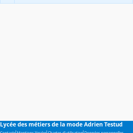
Lycée des métiers de la mode Adrien Testud
Contacts
Mentions légales
Chartes d'utilisation
Données personnelles