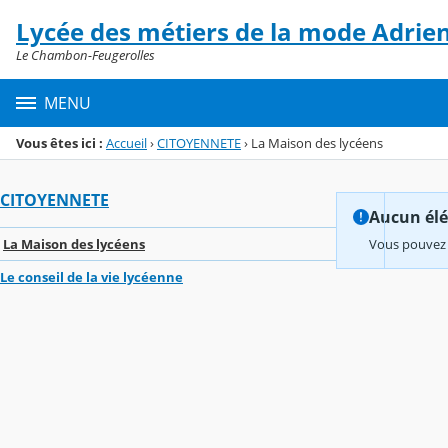
Panneau de gestion des cookies
Lycée des métiers de la mode Adrie
Menu de la rubrique
Contenu
Le Chambon-Feugerolles
MENU
Vous êtes ici :
Accueil
›
CITOYENNETE
›
La Maison des lycéens
CITOYENNETE
Aucun élém
La Maison des lycéens
Vous pouvez 
Le conseil de la vie lycéenne