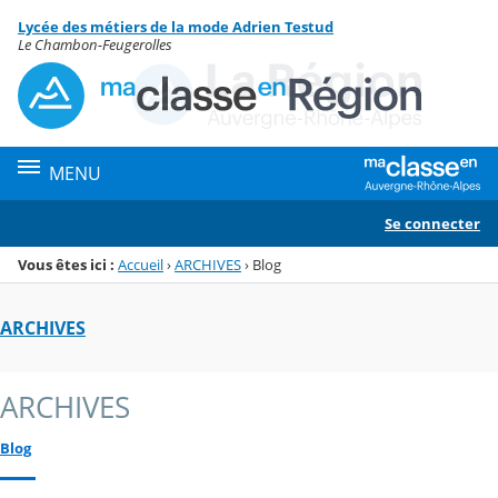
Panneau de gestion des cookies
Lycée des métiers de la mode Adrien Testud
Menu de la rubrique
Contenu
Le Chambon-Feugerolles
MENU
Se connecter
Vous êtes ici :
Accueil
›
ARCHIVES
›
Blog
ARCHIVES
ARCHIVES
Blog